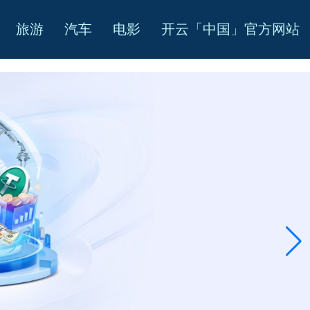
旅游
汽车
电影
开云「中国」官方网站