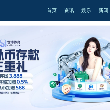
首页
资讯
娱乐
新闻